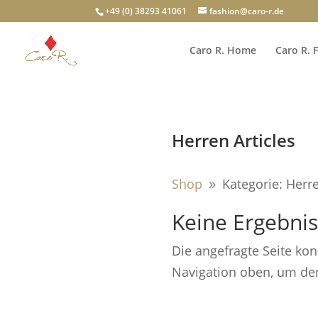
+49 (0) 38293 41061
fashion@caro-r.de
Caro R. Home
Caro R. 
Herren Articles
Shop
Kategorie: Herr
9
Keine Ergebni
Die angefragte Seite ko
Navigation oben, um den