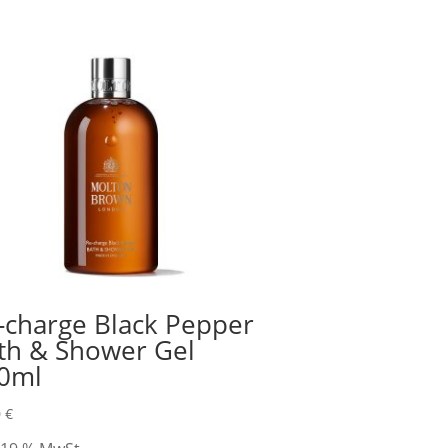
-charge Black Pepper
th & Shower Gel
0ml
0
€