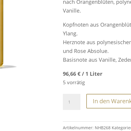
nach Orangenblüten, polyn
Vanille.
Kopfnoten aus Orangenblüt
Ylang.
Herznote aus polynesische
und Rose Absolue.
Basisnote aus Vanille, Zed
96,66 € / 1 Liter
5 vorrätig
Flora
In den Waren
Luminare
Bath
&
Artikelnummer:
NHB268
Kategori