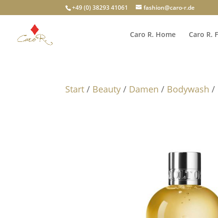
+49 (0) 38293 41061
fashion@caro-r.de
Caro R. Home
Caro R. 
Start
/
Beauty
/
Damen
/
Bodywash
/