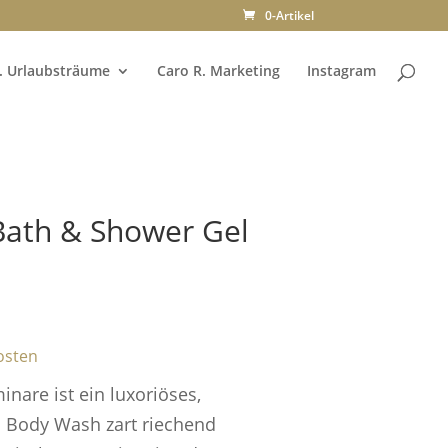
0-Artikel
. Urlaubsträume
Caro R. Marketing
Instagram
Bath & Shower Gel
osten
nare ist ein luxoriöses,
 Body Wash zart riechend