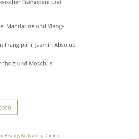
esischer Frangipani und
e, Mandarine und Ylang-
m Frangipani, Jasmin Absolue
ernholz und Moschus.
korb
en:
Beauty
,
Bodywash
,
Damen