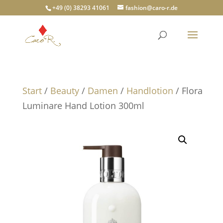
+49 (0) 38293 41061
fashion@caro-r.de
Start
/
Beauty
/
Damen
/
Handlotion
/ Flora
Luminare Hand Lotion 300ml