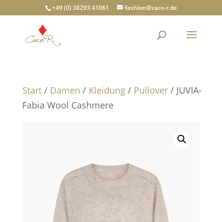
+49 (0) 38293 41061
fashion@caro-r.de
Start
/
Damen
/
Kleidung
/
Pullover
/ JUVIA-
Fabia Wool Cashmere