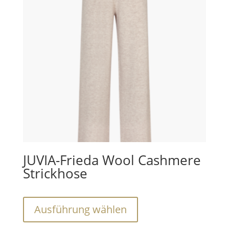
Die
Optionen
können
auf
der
Produktseite
gewählt
werden
JUVIA-Frieda Wool Cashmere
Strickhose
Dieses
Ausführung wählen
Produkt
weist