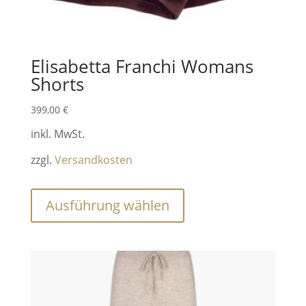
Elisabetta Franchi Womans
Shorts
399,00
€
inkl. MwSt.
zzgl.
Versandkosten
Dieses
Ausführung wählen
Produkt
weist
mehrere
Varianten
auf.