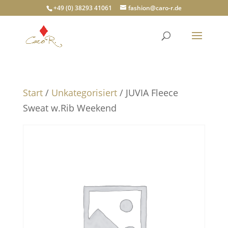
+49 (0) 38293 41061
fashion@caro-r.de
Start
/
Unkategorisiert
/ JUVIA Fleece
Sweat w.Rib Weekend