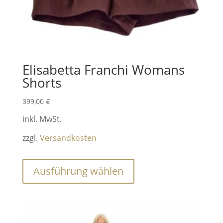
Elisabetta Franchi Womans
Shorts
399,00
€
inkl. MwSt.
zzgl.
Versandkosten
Dieses
Ausführung wählen
Produkt
weist
mehrere
Varianten