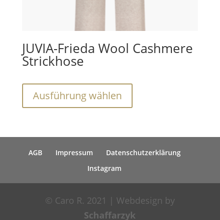
JUVIA-Frieda Wool Cashmere
Strickhose
Dieses
Ausführung wählen
Produkt
weist
mehrere
Varianten
AGB
Impressum
Datenschutzerklärung
auf.
Die
Instagram
Optionen
können
© Caro R. 2021 | Webdesign by
auf
Schaffarzyk