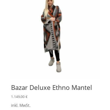
auf.
Die
Optionen
können
auf
der
Produktseite
gewählt
werden
Bazar Deluxe Ethno Mantel
1.149,00
€
inkl. MwSt.