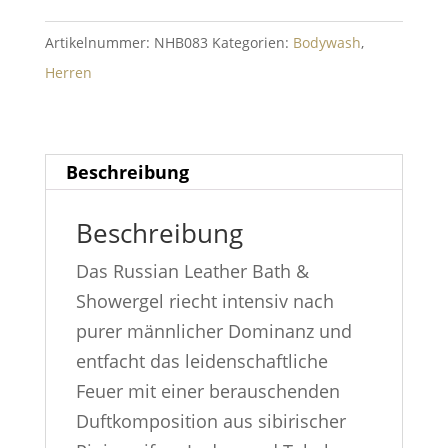
Bath
&
Artikelnummer:
NHB083
Kategorien:
Bodywash
,
Shower
Herren
Gel
300ml
Menge
Beschreibung
Beschreibung
Das Russian Leather Bath &
Showergel riecht intensiv nach
purer männlicher Dominanz und
entfacht das leidenschaftliche
Feuer mit einer berauschenden
Duftkomposition aus sibirischer