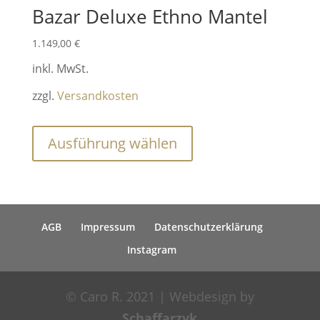
Bazar Deluxe Ethno Mantel
1.149,00
€
inkl. MwSt.
zzgl.
Versandkosten
Dieses
Ausführung wählen
Produkt
weist
mehrere
Varianten
AGB
Impressum
Datenschutzerklärung
auf.
Die
Instagram
Optionen
können
© Caro R. 2021 | Webdesign by
auf
Schaffarzyk