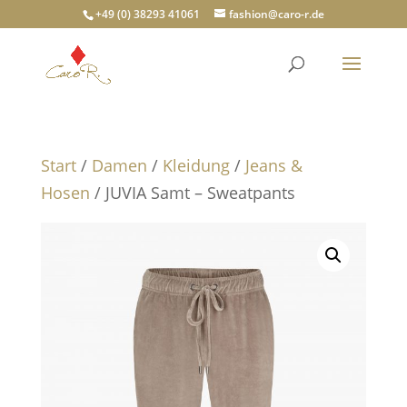
+49 (0) 38293 41061
fashion@caro-r.de
Start
/
Damen
/
Kleidung
/
Jeans &
Hosen
/ JUVIA Samt – Sweatpants