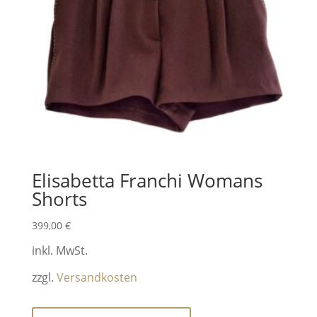
Elisabetta Franchi Womans
Shorts
399,00
€
inkl. MwSt.
zzgl.
Versandkosten
Dieses