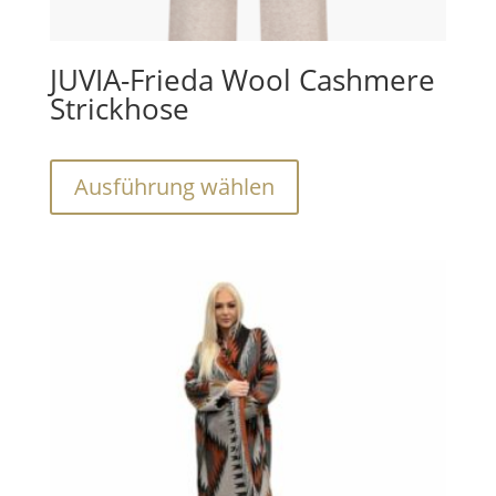
JUVIA-Frieda Wool Cashmere
Strickhose
Dieses
Ausführung wählen
Produkt
weist
mehrere
Varianten
auf.
Die
Optionen
können
auf
der