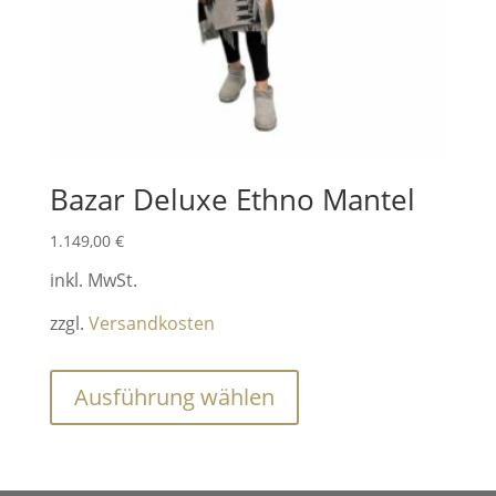
Produktseite
gewählt
werden
Bazar Deluxe Ethno Mantel
1.149,00
€
inkl. MwSt.
zzgl.
Versandkosten
Dieses
Ausführung wählen
Produkt
weist
mehrere
Varianten