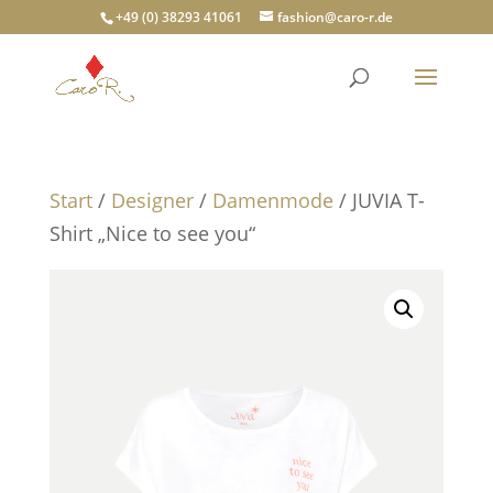
+49 (0) 38293 41061
fashion@caro-r.de
Start
/
Designer
/
Damenmode
/ JUVIA T-
Shirt „Nice to see you“