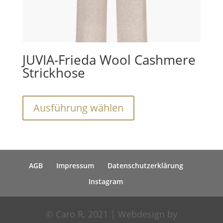
werden
JUVIA-Frieda Wool Cashmere
Strickhose
Dieses
Ausführung wählen
Produkt
weist
mehrere
Varianten
AGB
Impressum
Datenschutzerklärung
auf.
Die
Instagram
Optionen
können
© Caro R. 2021 | Webdesign by