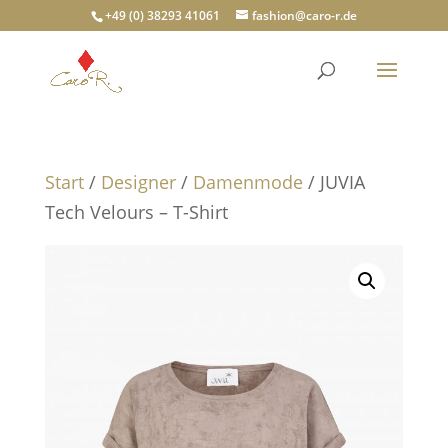
+49 (0) 38293 41061
fashion@caro-r.de
Start
/
Designer
/
Damenmode
/ JUVIA
Tech Velours – T-Shirt