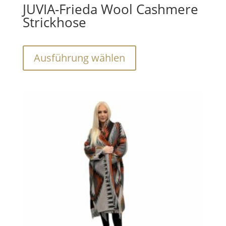
JUVIA-Frieda Wool Cashmere
Strickhose
Dieses
Ausführung wählen
Produkt
weist
mehrere
Varianten
auf.
Die
Optionen
können
auf
der
Produktseite
gewählt