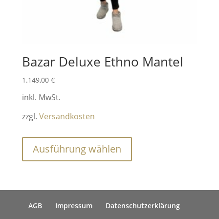
werden
Bazar Deluxe Ethno Mantel
1.149,00
€
inkl. MwSt.
zzgl.
Versandkosten
Dieses
Ausführung wählen
Produkt
weist
mehrere
Varianten
AGB
Impressum
Datenschutzerklärung
auf.