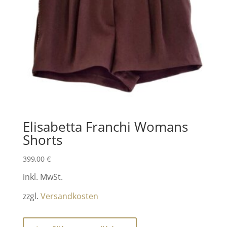
Elisabetta Franchi Womans
Shorts
399,00
€
inkl. MwSt.
zzgl.
Versandkosten
Dieses