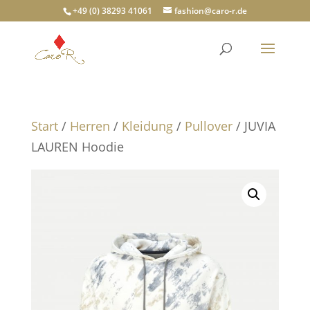
+49 (0) 38293 41061
fashion@caro-r.de
Start
/
Herren
/
Kleidung
/
Pullover
/ JUVIA
LAUREN Hoodie