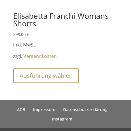
Elisabetta Franchi Womans
Shorts
399,00
€
inkl. MwSt.
zzgl.
Versandkosten
Dieses
Ausführung wählen
Produkt
weist
mehrere
Varianten
AGB
Impressum
Datenschutzerklärung
auf.
Die
Instagram
Optionen