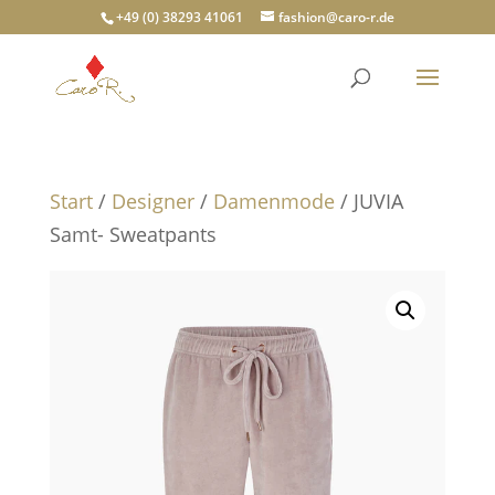
+49 (0) 38293 41061
fashion@caro-r.de
Start
/
Designer
/
Damenmode
/ JUVIA
Samt- Sweatpants