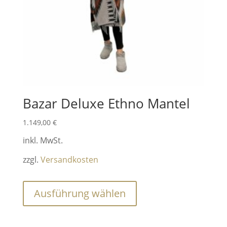
Bazar Deluxe Ethno Mantel
1.149,00
€
inkl. MwSt.
zzgl.
Versandkosten
Dieses
Ausführung wählen
Produkt
weist
mehrere