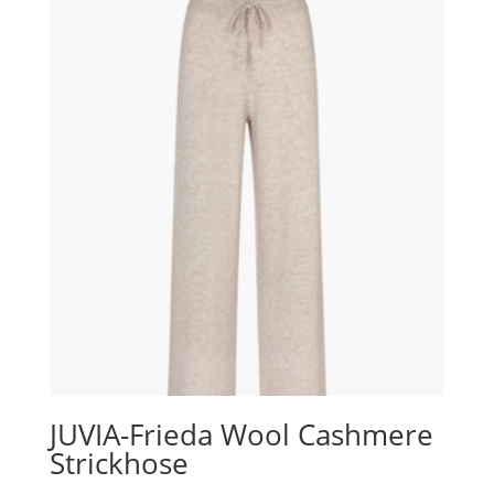
Varianten
auf.
Die
Optionen
können
auf
der
Produktseite
gewählt
werden
JUVIA-Frieda Wool Cashmere
Strickhose