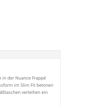
no in der Nuance Frappé
assform im Slim Fit betonen
säßtaschen verleihen ein