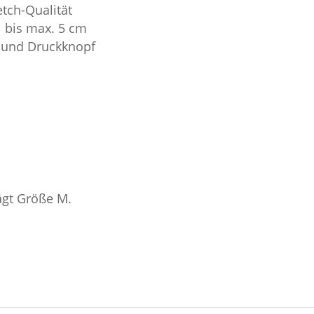
tch-Qualität
l bis max. 5 cm
 und Druckknopf
ägt Größe M.