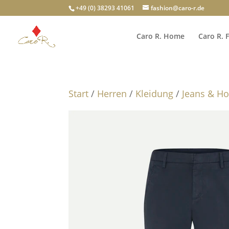
+49 (0) 38293 41061
fashion@caro-r.de
Caro R. Home
Caro R. 
Start
/
Herren
/
Kleidung
/
Jeans & H