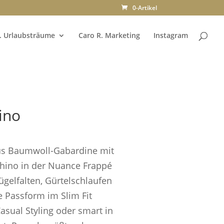
0-Artikel
. Urlaubsträume
Caro R. Marketing
Instagram
ino
aus Baumwoll-Gabardine mit
 Chino in der Nuance Frappé
Bügelfalten, Gürtelschlaufen
 Passform im Slim Fit
asual Styling oder smart in