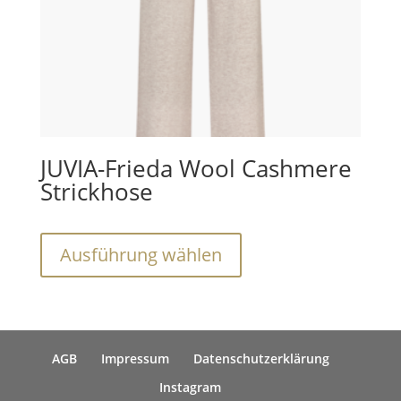
Produktseite
gewählt
werden
JUVIA-Frieda Wool Cashmere
Strickhose
Dieses
Ausführung wählen
Produkt
weist
mehrere
Varianten
AGB
Impressum
Datenschutzerklärung
auf.
Die
Instagram