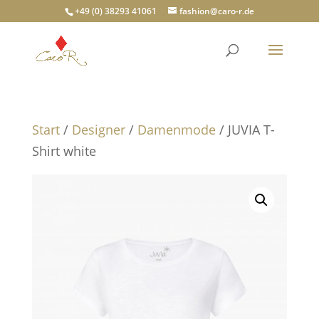
+49 (0) 38293 41061
fashion@caro-r.de
Start
/
Designer
/
Damenmode
/ JUVIA T-
Shirt white