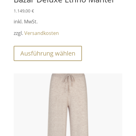
1.149,00
€
inkl. MwSt.
zzgl.
Versandkosten
Dieses
Ausführung wählen
Produkt
weist
mehrere
Varianten
auf.
Die
Optionen
können
auf
der